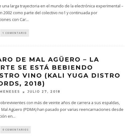
una larga trayectoria en el mundo de la electrónica experimental –
en 2002 como parte del colectivo no1 y continuada por
ciones con Car
...
1 COMENTARIO
ARO DE MAL AGÜERO – LA
RTE SE ESTÁ BEBIENDO
STRO VINO (KALI YUGA DISTRO
ORDS, 2018)
JULIO 27, 2018
MENESES
obrevivientes con más de veinte años de carrera a sus espaldas,
e Mal Agüero (PDMA) han pasado por varias reencarnaciones desde
ción en
...
0 COMENTARIOS