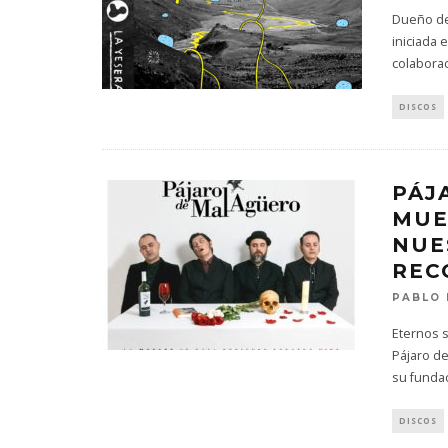
Dueño de 
iniciada 
colabora
DISCOS
PÁJ
MUE
NUE
REC
PABLO 
Eternos s
Pájaro d
su funda
DISCOS