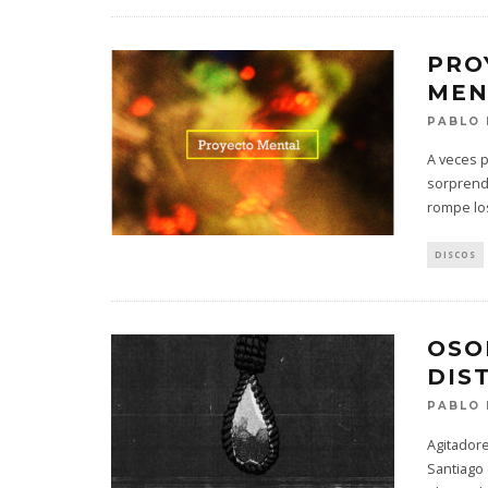
PRO
MEN
PABLO 
A veces 
sorprend
rompe l
DISCOS
OSO
DIS
PABLO 
Agitador
Santiago 