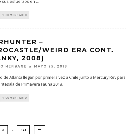
 sus esfuerzos en
...
1 COMENTARIO
RHUNTER –
ROCASTLE/WEIRD ERA CONT.
ANKY, 2008)
MAYO 25, 2018
GO HERBAGE
to de Atlanta llegan por primera vez a Chile junto a Mercury Rev para
antesala de Primavera Fauna 2018.
1 COMENTARIO
…
3
124