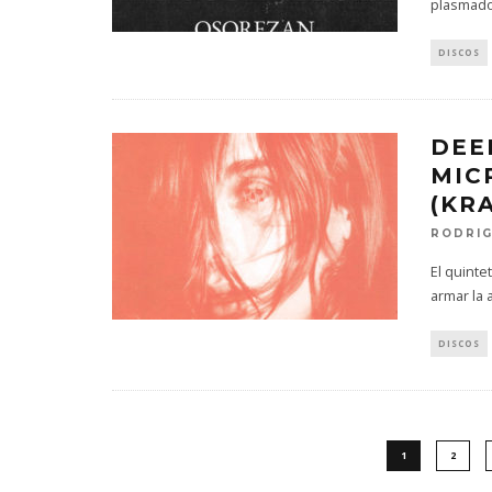
plasmado
DISCOS
DEE
MIC
(KR
RODRI
El quinte
armar la 
DISCOS
1
2