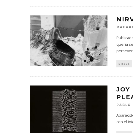
NIR
MACARE
Publicado
quería se
persever
DISCOS
JOY
PLE
PABLO 
Aparecid
con el in