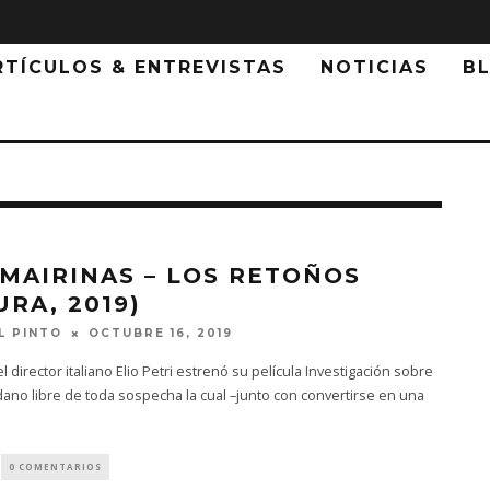
RTÍCULOS & ENTREVISTAS
NOTICIAS
B
 MAIRINAS – LOS RETOÑOS
URA, 2019)
OCTUBRE 16, 2019
L PINTO
el director italiano Elio Petri estrenó su película Investigación sobre
ano libre de toda sospecha la cual –junto con convertirse en una
0 COMENTARIOS