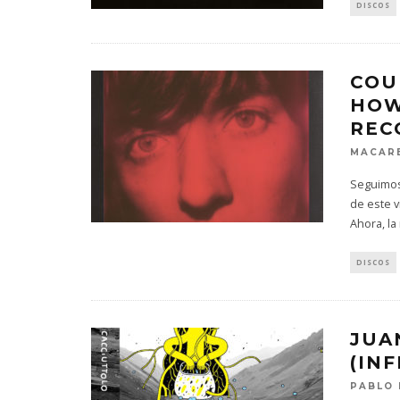
DISCOS
COU
HOW
REC
MACARE
Seguimos 
de este v
Ahora, la
DISCOS
JUA
(INF
PABLO 