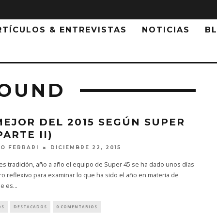
RTÍCULOS & ENTREVISTAS
NOTICIAS
B
SOUND
MEJOR DEL 2015 SEGÚN SUPER
PARTE II)
DICIEMBRE 22, 2015
O FERRARI
s tradición, año a año el equipo de Super 45 se ha dado unos días
ro reflexivo para examinar lo que ha sido el año en materia de
De es
...
OS
DESTACADOS
0 COMENTARIOS