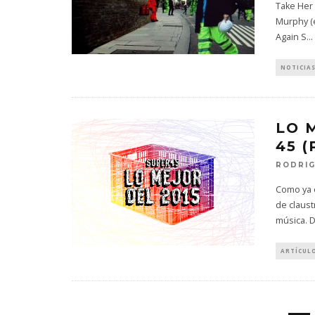
Take Her 
Murphy (e
Again S
...
NOTICIA
LO 
45 (
RODRIG
Como ya e
de claust
música. 
ARTÍCUL