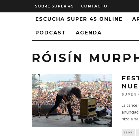
SOBRE SUPER 45
CONTACTO
ESCUCHA SUPER 45 ONLINE
A
PODCAST
AGENDA
RÓISÍN MURP
FES
NUE
SUPER 
La cancel
anunciado
hizo a p
BLOG