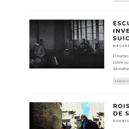
ESC
INV
SUI
MACARE
El martes
sobre su 
de maña
PODCAST
ROI
DE 
RODRIG