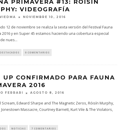
NA PRIMAVERA #13: RÓISÍN
PHY: VIDEOGRAFÍA
NOVIEMBRE 10, 2016
 VIEDMA
do 12 de noviembre se realiza la sexta versión del Festival Fauna
a 2016 y en Super 45 estamos haciendo una cobertura especial
 de nues
...
DESTACADOS
0 COMENTARIOS
E UP CONFIRMADO PARA FAUNA
MAVERA 2016
AGOSTO 8, 2016
O FERRARI
al Scream, Edward Sharpe and The Magnetic Zeros, Róisín Murphy,
 Jonestown Massacre, Courtney Barnett, Kurt Vile & The Violators,
DOS
NOTICIAS
7 COMENTARIOS