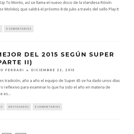
Up To Monto, así se llama el nuevo disco de la irlandesa Róisín
x Moloko), que saldrá el próximo 8 de julio a través del sello Play It
S
0 COMENTARIOS
MEJOR DEL 2015 SEGÚN SUPER
PARTE II)
DICIEMBRE 22, 2015
O FERRARI
s tradición, año a año el equipo de Super 45 se ha dado unos días
ro reflexivo para examinar lo que ha sido el año en materia de
De es
...
OS
DESTACADOS
0 COMENTARIOS