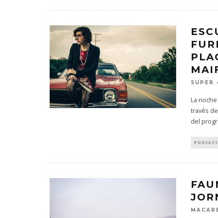
ESC
FUR
PLA
MAI
SUPER 
La noche 
través d
del prog
PODCAST
FAU
JOR
MACARE