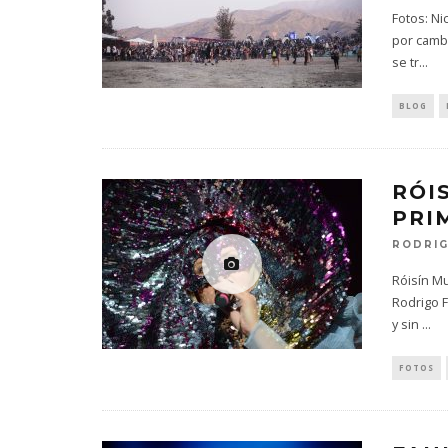
Fotos: Ni
por cambi
se tr
...
BLOG
RÓI
PRI
RODRIG
Róisín M
Rodrigo F
y sin
...
FOTOS