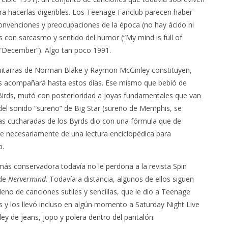
para hacerlas digeribles. Los Teenage Fanclub parecen haber
convenciones y preocupaciones de la época (no hay ácido ni
as con sarcasmo y sentido del humor (“My mind is full of
 “December”). Algo tan poco 1991.
 guitarras de Norman Blake y Raymon McGinley constituyen,
 acompañará hasta estos días. Ese mismo que bebió de
irds, mutó con posterioridad a joyas fundamentales que van
el sonido “sureño” de Big Star (sureño de Memphis, se
as cucharadas de los Byrds dio con una fórmula que de
re necesariamente de una lectura enciclopédica para
b.
k más conservadora todavía no le perdona a la revista
Spin
 de
Nervermind
. Todavía a distancia, algunos de ellos siguen
lleno de canciones sutiles y sencillas, que le dio a Teenage
 y los llevó incluso en algún momento a Saturday Night Live
ey de jeans, jopo y polera dentro del pantalón
.