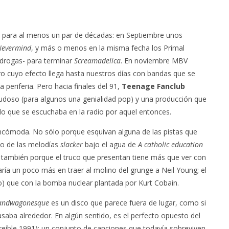
s para al menos un par de décadas: en Septiembre unos
Nevermind
, y más o menos en la misma fecha los Primal
 drogas- para terminar
Screamadelica
. En noviembre MBV
ro cuyo efecto llega hasta nuestros días con bandas que se
 periferia. Pero hacia finales del 91,
Teenage Fanclub
dudoso (para algunos una genialidad pop) y una producción que
e lo que se escuchaba en la radio por aquel entonces.
ncómoda. No sólo porque esquivan alguna de las pistas que
do de las melodías
slacker
bajo el agua de
A catholic education
 también porque el truco que presentan tiene más que ver con
ría un poco más en traer al molino del grunge a Neil Young; el
o) que con la bomba nuclear plantada por Kurt Cobain.
andwagonesque
es un disco que parece fuera de lugar, como si
saba alrededor. En algún sentido, es el perfecto opuesto del
reíble 1991): un conjunto de canciones que todavía sobreviven