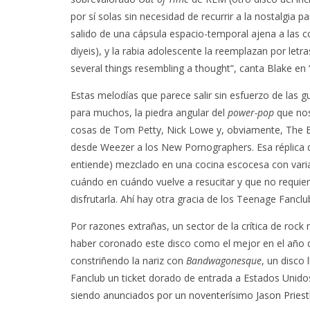
por sí solas sin necesidad de recurrir a la nostalgia 
salido de una cápsula espacio-temporal ajena a las 
diyeis), y la rabia adolescente la reemplazan por letr
several things resembling a thought”, canta Blake en
Estas melodías que parece salir sin esfuerzo de las
para muchos, la piedra angular del
power-pop
que nos
cosas de Tom Petty, Nick Lowe y, obviamente, The B
desde Weezer a los New Pornographers. Esa réplica d
entiende) mezclado en una cocina escocesa con vari
cuándo en cuándo vuelve a resucitar y que no requie
disfrutarla. Ahí hay otra gracia de los Teenage Fanclu
Por razones extrañas, un sector de la crítica de roc
haber coronado este disco como el mejor en el año
constriñendo la nariz con
Bandwagonesque
, un disco 
Fanclub un ticket dorado de entrada a Estados Unidos
siendo anunciados por un noventerísimo Jason Priestl