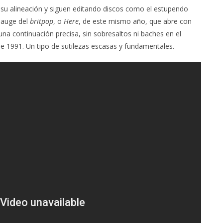
u alineación y siguen editando discos como el estupendo
 auge del
britpop
, o
Here
, de este mismo año, que abre con
na continuación precisa, sin sobresaltos ni baches en el
de 1991. Un tipo de sutilezas escasas y fundamentales.