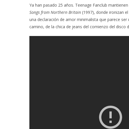
Ya han pasado 25 años. Teenage Fanclub mantienen s
Songs from Northern Britain
(1997), donde ironizan el
una declaración de amor minimalista que parece ser u
camino, de la chica de jeans del comienzo del disco 