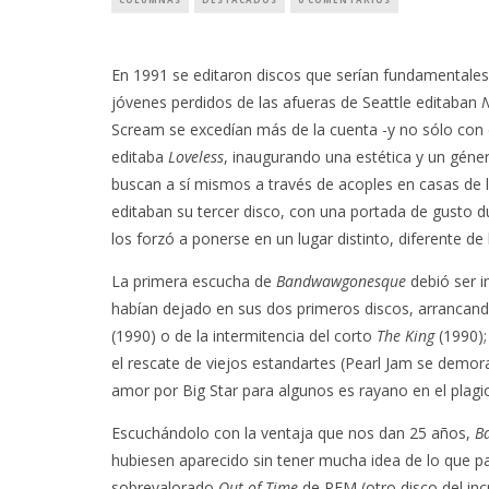
En 1991 se editaron discos que serían fundamentale
jóvenes perdidos de las afueras de Seattle editaban
Scream se excedían más de la cuenta -y no sólo con
editaba
Loveless
, inaugurando una estética y un géne
buscan a sí mismos a través de acoples en casas de la
editaban su tercer disco, con una portada de gusto 
los forzó a ponerse en un lugar distinto, diferente d
La primera escucha de
Bandwawgonesque
debió ser i
habían dejado en sus dos primeros discos, arrancan
(1990) o de la intermitencia del corto
The King
(1990);
el rescate de viejos estandartes (Pearl Jam se demora
amor por Big Star para algunos es rayano en el plagi
Escuchándolo con la ventaja que nos dan 25 años,
B
hubiesen aparecido sin tener mucha idea de lo que pa
sobrevalorado
Out of Time
de REM (otro disco del inc