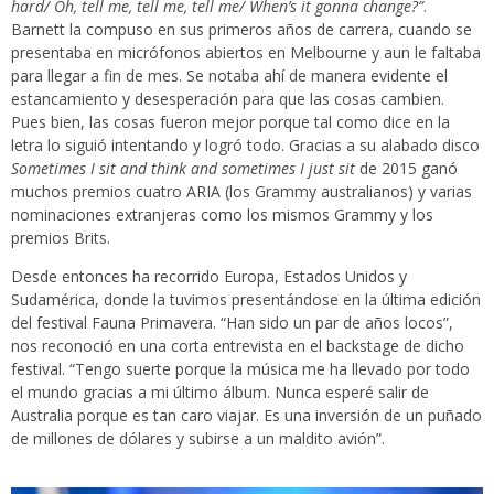
hard/ Oh, tell me, tell me, tell me/ When’s it gonna change?”
.
Barnett la compuso en sus primeros años de carrera, cuando se
presentaba en micrófonos abiertos en Melbourne y aun le faltaba
para llegar a fin de mes. Se notaba ahí de manera evidente el
estancamiento y desesperación para que las cosas cambien.
Pues bien, las cosas fueron mejor porque tal como dice en la
letra lo siguió intentando y logró todo. Gracias a su alabado disco
Sometimes I sit and think and sometimes I just sit
de 2015 ganó
muchos premios cuatro ARIA (los Grammy australianos) y varias
nominaciones extranjeras como los mismos Grammy y los
premios Brits.
Desde entonces ha recorrido Europa, Estados Unidos y
Sudamérica, donde la tuvimos presentándose en la última edición
del festival Fauna Primavera. “Han sido un par de años locos”,
nos reconoció en una corta entrevista en el backstage de dicho
festival. “Tengo suerte porque la música me ha llevado por todo
el mundo gracias a mi último álbum. Nunca esperé salir de
Australia porque es tan caro viajar. Es una inversión de un puñado
de millones de dólares y subirse a un maldito avión”.