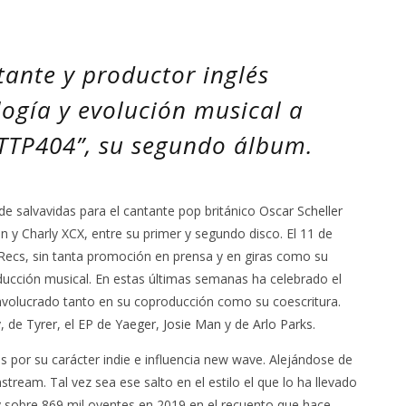
ante y productor inglés
logía y evolución musical a
“HTTP404”, su segundo álbum.
de salvavidas para el cantante pop británico
Oscar Scheller
en y Charly XCX, entre su primer y segundo disco. El 11 de
 Recs, sin tanta promoción en prensa y en giras como su
oducción musical. En estas últimas semanas ha celebrado el
involucrado tanto en su coproducción como su coescritura.
y
, de
Tyrer
, el EP de
Yaeger
,
Josie Man
y de
Arlo Parks
.
s por su carácter indie e influencia new wave. Alejándose de
ream. Tal vez sea ese salto en el estilo el que lo ha llevado
 sobre 869 mil oyentes en 2019 en el recuento que hace