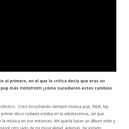
 al primero, en el que la crítica decía que eras un
n pop más
mainstream
¿cómo sucedieron estos cambios
cléctico. Crecí escuchando siempre música pop, R&B, hip
primer disco todavía estaba en la adolescencia, así que
n la música en ese entonces. Ahí quería hacer un álbum indie y
ploré otro lado de mi musicalidad. Además, he estado