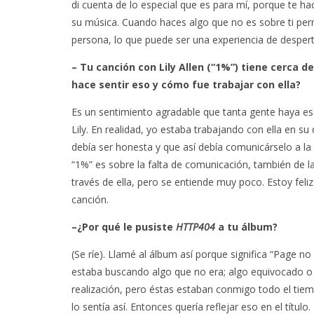
di cuenta de lo especial que es para mí, porque te 
su música. Cuando haces algo que no es sobre ti permi
persona, lo que puede ser una experiencia de despert
– Tu canción con Lily Allen (“1%”) tiene cerca d
hace sentir eso y cómo fue trabajar con ella?
Es un sentimiento agradable que tanta gente haya es
Lily. En realidad, yo estaba trabajando con ella en su
debía ser honesta y que así debía comunicárselo a la 
“1%” es sobre la falta de comunicación, también de la
través de ella, pero se entiende muy poco. Estoy fel
canción.
–¿Por qué le pusiste
HTTP404
a tu álbum?
(Se ríe). Llamé al álbum así porque significa “Page 
estaba buscando algo que no era; algo equivocado o po
realización, pero éstas estaban conmigo todo el ti
lo sentía así. Entonces quería reflejar eso en el título.