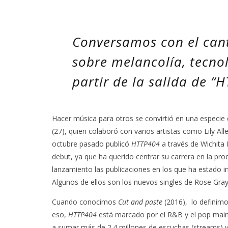
Conversamos con el cant
sobre melancolía, tecno
partir de la salida de 
Hacer música para otros se convirtió en una especie 
(27), quien colaboró con varios artistas como Lily All
octubre pasado publicó
HTTP404
a través de Wichita
debut, ya que ha querido centrar su carrera en la pr
lanzamiento las publicaciones en los que ha estado 
Algunos de ellos son los nuevos singles de
Rose Gra
Cuando conocimos
Cut and paste
(2016), lo definimo
eso,
HTTP404
está marcado por el R&B y el pop mainst
a sumar más de 2.4 millones de escuchas (streams) y