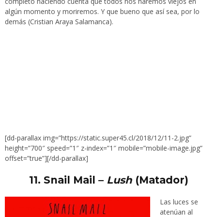
completo haciendo cuenta que todos nos haremos viejos en
algún momento y moriremos. Y que bueno que así sea, por lo
demás (Cristian Araya Salamanca).
[dd-parallax img=”https://static.super45.cl/2018/12/11-2.jpg”
height=”700″ speed=”1″ z-index=”1″ mobile=”mobile-image.jpg”
offset=”true”][/dd-parallax]
11.
Snail Mail –
Lush
(Matador)
Las luces se
atenúan al