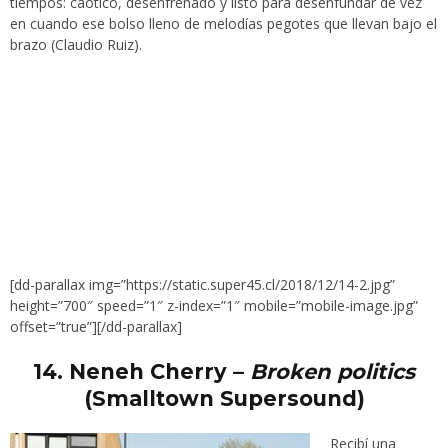
tiempos: caótico, desenfrenado y listo para desenfundar de vez
en cuando ese bolso lleno de melodías pegotes que llevan bajo el
brazo (Claudio Ruiz).
[dd-parallax img=”https://static.super45.cl/2018/12/14-2.jpg”
height=”700″ speed=”1″ z-index=”1″ mobile=”mobile-image.jpg”
offset=”true”][/dd-parallax]
14.
Neneh Cherry –
Broken politics
(Smalltown Supersound)
Recibí una