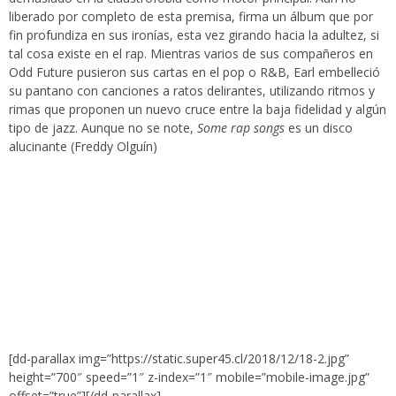
liberado por completo de esta premisa, firma un álbum que por
fin profundiza en sus ironías, esta vez girando hacia la adultez, si
tal cosa existe en el rap. Mientras varios de sus compañeros en
Odd Future pusieron sus cartas en el pop o R&B, Earl embelleció
su pantano con canciones a ratos delirantes, utilizando ritmos y
rimas que proponen un nuevo cruce entre la baja fidelidad y algún
tipo de jazz. Aunque no se note,
Some rap songs
es un disco
alucinante (Freddy Olguín)
[dd-parallax img=”https://static.super45.cl/2018/12/18-2.jpg”
height=”700″ speed=”1″ z-index=”1″ mobile=”mobile-image.jpg”
offset=”true”][/dd-parallax]