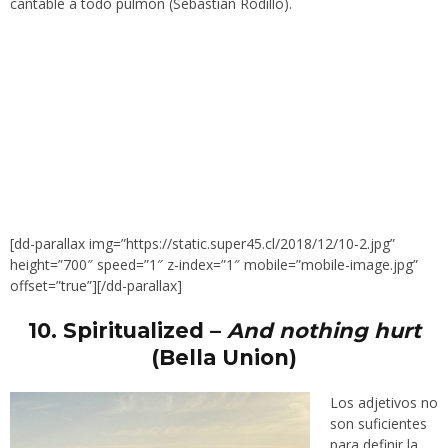
cantable a todo pulmón (Sebastián Rodillo).
[dd-parallax img=”https://static.super45.cl/2018/12/10-2.jpg”
height=”700″ speed=”1″ z-index=”1″ mobile=”mobile-image.jpg”
offset=”true”][/dd-parallax]
10
. Spiritualized –
And nothing hurt
(Bella Union)
Los adjetivos no
son suficientes
para definir la