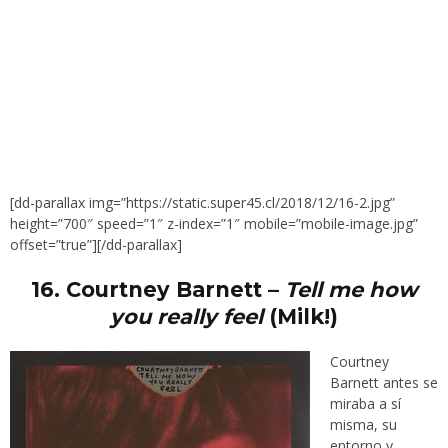
[dd-parallax img=”https://static.super45.cl/2018/12/16-2.jpg”
height=”700″ speed=”1″ z-index=”1″ mobile=”mobile-image.jpg”
offset=”true”][/dd-parallax]
16.
Courtney Barnett –
Tell me how
you really feel
(Milk!)
Courtney
Barnett antes se
miraba a sí
misma, su
entorno y