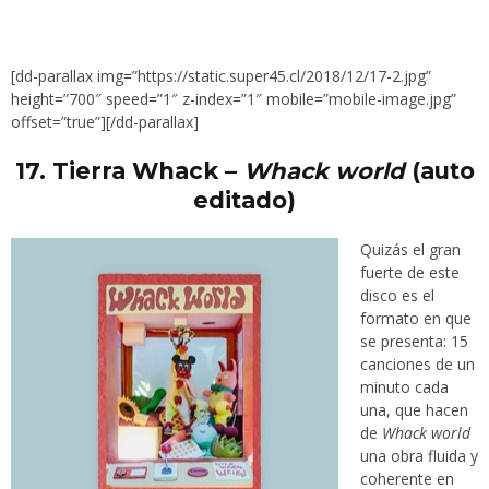
[dd-parallax img=”https://static.super45.cl/2018/12/17-2.jpg”
height=”700″ speed=”1″ z-index=”1″ mobile=”mobile-image.jpg”
offset=”true”][/dd-parallax]
17.
Tierra Whack –
Whack world
(auto
editado)
Quizás el gran
fuerte de este
disco es el
formato en que
se presenta: 15
canciones de un
minuto cada
una, que hacen
de
Whack world
una obra fluida y
coherente en