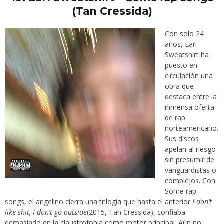
(Tan Cressida)
Con solo 24
años, Earl
Sweatshirt ha
puesto en
circulación una
obra que
destaca entre la
inmensa oferta
de rap
norteamericano.
Sus discos
apelan al riesgo
sin presumir de
vanguardistas o
complejos. Con
Some rap
songs, el angelino cierra una trilogía que hasta el anterior
I don’t
like shit, I don’t go outside
(2015, Tan Cressida), confiaba
demasiado en la claustrofobia como motor principal. Aún no