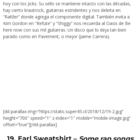
hoy con los Jicks. Su sello se mantiene intacto con las décadas,
hay cierto krautrock, guitarras estridentes y nos deleita en
“Rattler” donde agrega el componente digital. También invita a
Kim Gordon en “Refute” y “Shiggy” nos recuerda al Oasis de Be
here now con sus mil guitarras. Un disco que lo deja tan bien
parado como en Pavement, o mejor (Jaime Carrera).
[dd-parallax img=”https://static.super45.cl/2018/12/19-2.jpg”
height=”700″ speed=”1″ z-index=”1″ mobile=”mobile-image.jpg”
offset=”true”][/dd-parallax]
19.
Earl Sweatshirt –
Some rap songs