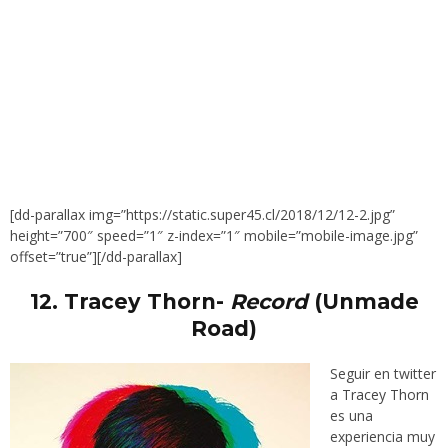
[dd-parallax img=”https://static.super45.cl/2018/12/12-2.jpg”
height=”700″ speed=”1″ z-index=”1″ mobile=”mobile-image.jpg”
offset=”true”][/dd-parallax]
12.
Tracey Thorn-
Record
(Unmade
Road)
Seguir en twitter
a
Tracey Thorn
es una
experiencia muy