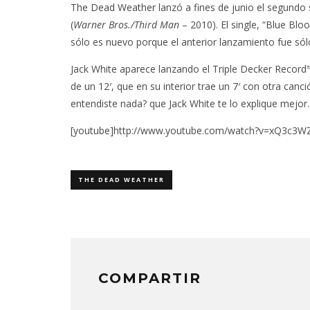
The Dead Weather
lanzó a fines de junio el segundo
(
Warner Bros./Third Man
– 2010). El single, “Blue Bl
sólo es nuevo porque el anterior lanzamiento fue sólo
Jack White aparece lanzando el Triple Decker Record™
de un 12′, que en su interior trae un 7′ con otra canci
entendiste nada? que Jack White te lo explique mejor
[youtube]http://www.youtube.com/watch?v=xQ3c3W
THE DEAD WEATHER
COMPARTIR