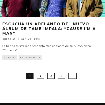
ESCUCHA UN ADELANTO DEL NUEVO
ÁLBUM DE TAME IMPALA: “CAUSE I’M A
MAN”
ABRIL 6, 2015
SUPER 45
La banda australiana presenta otro adelanto de su nuevo disco
"Currents".
NOTICIAS
0 COMENTARIOS
1
2
3
4