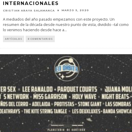
INTERNACIONALES
MARZO 5, 2020
CRISTIAN ARAYA SALAMANCA
A mediados del año pasado empezamos con este proyecto. Un
resumen de la década desde nuestro punto de vista, dividido –tal como
lo venimos haciendo desde hace a
...
ARTÍCULOS
0 COMENTARIOS