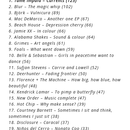
1. Tame Impala – Currents (123)
2. Blur – The magic whip (102)
3. Björk – Vulnicura (89)
4. Mac DeMarco – Another one EP (67)
5. Beach House – Depression cherry (66)
6. Jamie XX – In colour (66)
7. Alabama Shakes – Sound & colour (64)
8. Grimes – Art angels (61)
9. Foals – What went down (59)
10. Belle & Sebastian – Girls in peacetime want to
dance (56)
11. Sufjan Stevens – Carrie and Lowell (52)
12. Deerhunter – Fading frontier (50)
13. Florence + The Machine – How big, how blue, how
beautiful (48)
14. Kendrick Lamar – To pimp a butterfly (47)
15. New Order – Music complete (47)
16. Hot Chip – Why make sense? (39)
17. Courtney Barnett – Sometimes I sit and think,
sometimes I just sit (38)
18. Disclosure – Caracal (37)
19. Niños del Cerro – Nonato Coo (33)