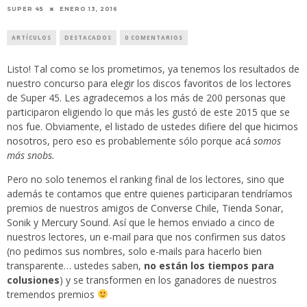
ENERO 13, 2016
SUPER 45
ARTÍCULOS
DESTACADOS
0 COMENTARIOS
Listo! Tal como se los prometimos, ya tenemos los resultados de
nuestro concurso para elegir los discos favoritos de los lectores
de Super 45. Les agradecemos a los más de 200 personas que
participaron eligiendo lo que más les gustó de este 2015 que se
nos fue. Obviamente, el listado de ustedes difiere
del que hicimos
nosotros
, pero eso es probablemente sólo porque acá
somos
más snobs.
Pero no solo tenemos el ranking final de los lectores, sino que
además te contamos que entre quienes participaran tendríamos
premios de nuestros amigos de
Converse Chile
,
Tienda Sonar
,
Sonik
y
Mercury Sound
. Así que le hemos enviado a cinco de
nuestros lectores, un e-mail para que nos confirmen sus datos
(no pedimos sus nombres, solo e-mails para hacerlo bien
transparente… ustedes saben,
no están los tiempos para
colusiones
) y se transformen en los ganadores de nuestros
tremendos premios