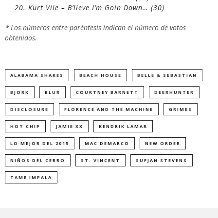
20. Kurt Vile – B’lieve I’m Goin Down… (30)
* Los números entre paréntesis indican el número de votos
obtenidos.
ALABAMA SHAKES
BEACH HOUSE
BELLE & SEBASTIAN
BJORK
BLUR
COURTNEY BARNETT
DEERHUNTER
DISCLOSURE
FLORENCE AND THE MACHINE
GRIMES
HOT CHIP
JAMIE XX
KENDRIK LAMAR
LO MEJOR DEL 2015
MAC DEMARCO
NEW ORDER
NIÑOS DEL CERRO
ST. VINCENT
SUFJAN STEVENS
TAME IMPALA