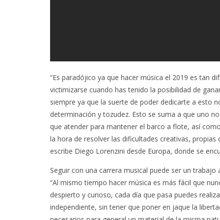
“Es paradójico ya que hacer música el 2019 es tan dif
victimizarse cuando has tenido la posibilidad de ganar
siempre ya que la suerte de poder dedicarte a esto 
determinación y tozudez. Esto se suma a que uno no
que atender para mantener el barco a flote, así como
la hora de resolver las dificultades creativas, propias
escribe Diego Lorenzini desde Europa, donde se encu
Seguir con una carrera musical puede ser un trabajo 
“Al mismo tiempo hacer música es más fácil que nunc
despierto y curioso, cada día que pasa puedes realiz
independiente, sin tener que poner en jaque la libert
necesarios para general un material de la misma nat