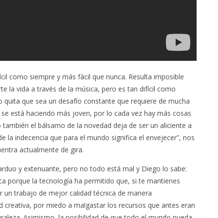
ícil como siempre y más fácil que nunca. Resulta imposible
te la vida a través de la música, pero es tan difícil como
no quita que sea un desafío constante que requiere de mucha
 se está haciendo más joven, por lo cada vez hay más cosas
 también el bálsamo de la novedad deja de ser un aliciente a
 de la indecencia que para el mundo significa el envejecer”, nos
entra actualmente de gira.
arduo y extenuante, pero no todo está mal y Diego lo sabe:
a porque la tecnología ha permitido que, si te mantienes
ar un trabajo de mejor calidad técnica de manera
ad creativa, por miedo a malgastar los recursos que antes eran
uraleza. Asimismo, la posibilidad de que todo el mundo pueda