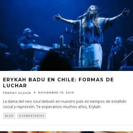
ERYKAH BADU EN CHILE: FORMAS DE
LUCHAR
NOVIEMBRE 19, 2019
FREDDY OLGUÍN
La dama del neo soul debutó en nuestro país en tiempos de estallido
social y represión. Te esperamos muchos años, Erykah.
BLOG
0 COMENTARIOS