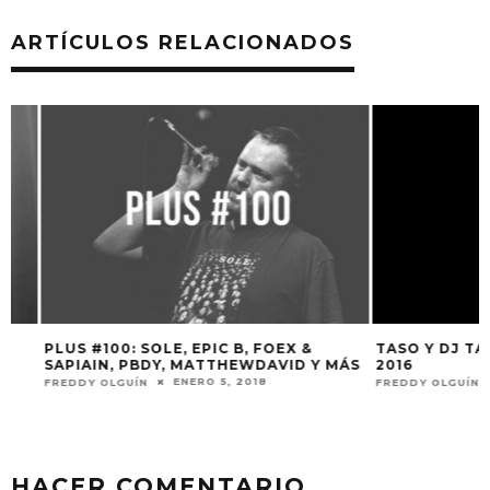
ARTÍCULOS RELACIONADOS
PLUS #100: SOLE, EPIC B, FOEX &
TASO Y DJ TAYE:
SAPIAIN, PBDY, MATTHEWDAVID Y MÁS
2016
ENERO 5, 2018
NO
FREDDY OLGUÍN
FREDDY OLGUÍN
HACER COMENTARIO