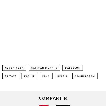
AESOP ROCK
CAPITAN MURPHY
DAEDELUS
DJ TAYE
KASHIF
PLUS
RELS B
SOSUPERSAM
COMPARTIR