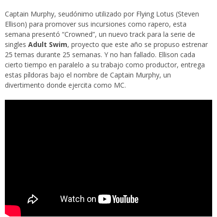
Captain Murphy, seudónimo utilizado por
Flying Lotus
(Steven
Ellison) para promover sus incursiones como rapero, esta
semana presentó “Crowned”, un nuevo track para la serie de
singles
Adult Swim
, proyecto que este año se propuso estrenar
25 temas durante 25 semanas. Y no han fallado. Ellison cada
cierto tiempo en paralelo a su trabajo como productor, entrega
estas píldoras bajo el nombre de Captain Murphy, un
divertimento donde ejercita como MC.