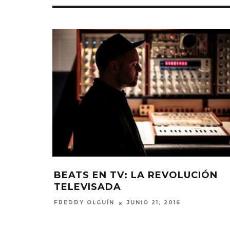
:
BEATS EN TV: LA REVOLUCIÓN
 SHADOW
TELEVISADA
RO 27, 2016
JUNIO 21, 2016
FREDDY OLGUÍN