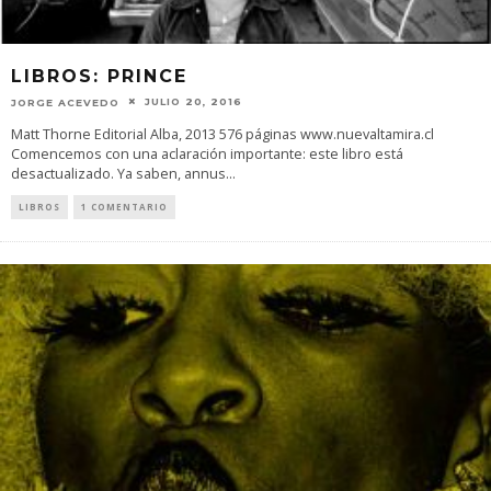
LIBROS: PRINCE
JULIO 20, 2016
JORGE ACEVEDO
Matt Thorne Editorial Alba, 2013 576 páginas www.nuevaltamira.cl
Comencemos con una aclaración importante: este libro está
desactualizado. Ya saben, annus
...
LIBROS
1 COMENTARIO