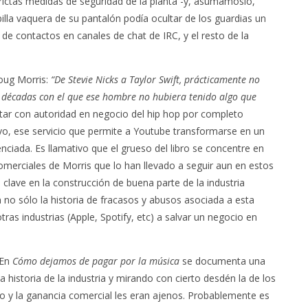
rictas medidas de seguridad de la planta -y, asumámoslo,
illa vaquera de su pantalón podía ocultar de los guardias un
 de contactos en canales de chat de IRC, y el resto de la
Doug Morris:
“De Stevie Nicks a Taylor Swift, prácticamente no
o décadas con el que ese hombre no hubiera tenido algo que
entar con autoridad en negocio del hip hop por completo
o, ese servicio que permite a Youtube transformarse en un
ciada. Es llamativo que el grueso del libro se concentre en
 comerciales de Morris que lo han llevado a seguir aun en estos
ol clave en la construcción de buena parte de la industria
n no sólo la historia de fracasos y abusos asociada a esta
tras industrias (Apple, Spotify, etc) a salvar un negocio en
 En
Cómo dejamos de pagar por la música
se documenta una
 historia de la industria y mirando con cierto desdén la de los
o y la ganancia comercial les eran ajenos. Probablemente es