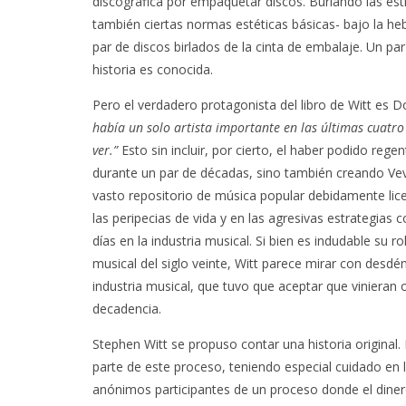
discográfica por empaquetar discos. Burlando las est
también ciertas normas estéticas básicas- bajo la heb
par de discos birlados de la cinta de embalaje. Un par
historia es conocida.
Pero el verdadero protagonista del libro de Witt es 
había un solo artista importante en las últimas cuatr
ver.”
Esto sin incluir, por cierto, el haber podido reg
durante un par de décadas, sino también creando Vev
vasto repositorio de música popular debidamente licen
las peripecias de vida y en las agresivas estrategias
días en la industria musical. Si bien es indudable su r
musical del siglo veinte, Witt parece mirar con desdé
industria musical, que tuvo que aceptar que vinieran o
decadencia.
Stephen Witt se propuso contar una historia original.
parte de este proceso, teniendo especial cuidado en la
anónimos participantes de un proceso donde el diner