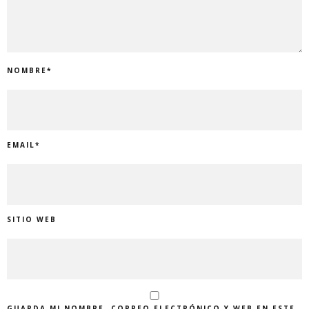
NOMBRE
*
EMAIL
*
SITIO WEB
GUARDA MI NOMBRE, CORREO ELECTRÓNICO Y WEB EN ESTE