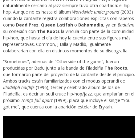
naturalmente cercano al jazz siempre tuvo otra coartada: el hip-
hop. Aunque no es hasta el álbum
Worldwide underground
(2003)
cuando la cantante registra colaboraciones explícitas con raperos
como
Dead Prez
,
Queen Latifah
o
Bahamadia
, ya en
Baduizm
su conexión con
The Roots
la vincula con parte de la comunidad
hip-hop, que hasta el día de hoy la cuenta entre sus figuras más
representativas. Common, J Dilla y Madlib, igualmente
colaborarían con ella en distintos momentos de su discografía.
“Sometimes”, además de “Otherside of the game”, fueron
producidas por Badu junto a la banda de Filadelfia
The Roots
,
que formaron parte del proyecto de la cantante desde el principio.
Ambos tracks están familiarizados con el modus operandi de
Illadelph halflife
(1996), tercer y celebrado álbum de los de
Filadelfia, es decir un sutil cruce hip-hop/jazz, que ampliarían en el
próximo
Things fall apart
(1999), placa que incluye el single “You
got me”, que cuenta con la aparición estelar de Erykah.