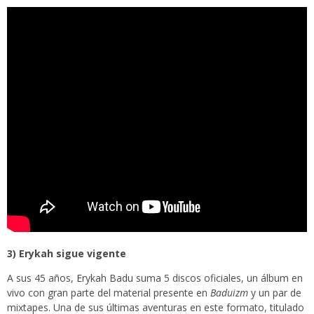
3) Erykah sigue vigente
A sus 45 años,
Erykah Badu
suma 5 discos oficiales, un álbum en
vivo con gran parte del material presente en
Baduizm
y un par de
mixtapes. Una de sus últimas aventuras en este formato, titulado