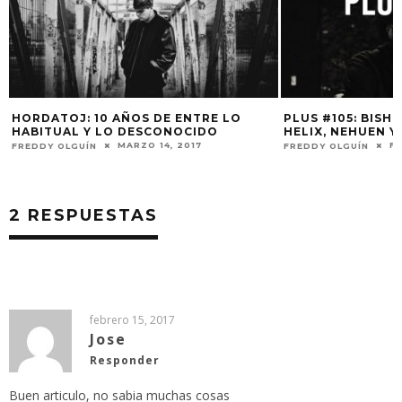
HORDATOJ: 10 AÑOS DE ENTRE LO
PLUS #105: BISH
HABITUAL Y LO DESCONOCIDO
HELIX, NEHUEN Y
MARZO 14, 2017
FE
FREDDY OLGUÍN
FREDDY OLGUÍN
2 RESPUESTAS
febrero 15, 2017
Jose
Responder
Buen articulo, no sabia muchas cosas