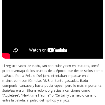
El registro vocal de Badu, tan particular y rico en texturas, tomó
pronto ventaja de los artistas de la época, que desde sellos como
LaFace, Roc-a-Fella o Def Jam, intentaban impactar en el
mainstream con fórmulas R&B un tanto gastadas. Badu
componía, cantaba y hasta podía rapear; pero lo más importante:
Baduizm
era un álbum redondo gracias a canciones como
“Appletree”, “Next time lifetime” o “Certainly”, a medio camino
entre la balada, el pulso del hip-hop y el jazz.