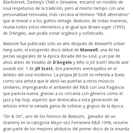
Blackstreet, Destiny’s Child o Ginuwine, encarnó un modelo de
soul respetuoso de la tradición, pero al mismo tiempo con una
personalidad renovada, más cercana al término “R&B alternativo”
que al revival o a los guiños vintage.
Baduizm
, de todas maneras,
reunía todos estos elementos y al igual que
Brown sugar
(1995)
de D’Angelo, aun podía sonar orgánico y sofisticado.
Baduizm
fue publicado solo un año después de
Maxwell’s urban
hang suite
, el estupendo disco debut de
Maxwell
, una de las
piezas iaugurales de la época dorada del nu-soul, y un par de
años antes de
Voodoo
de
D’Angelo
y
Who is Jill Scott? Words and
sounds Vol. 1
de
Jill Scott
, dos parientes aventajados en el
ámbito del soul moderno. La propia Jill Scott se referiría a Badu
como una artista que le abrió las puertas a otros músicos
similares, impregnando el ambiente del R&B con una fragancia
que parecía nueva, gracias a su cercanía con géneros como el
jazz y hip-hop, aspecto que destacaba a esta generación de
artistas entre la variada gama de solistas y grupos de la época.
“On & On”, uno de los himnos de
Baduizm
, ganador de un
Grammy en la categoría Mejor voz Femenina R&B 1998, resume
gran parte de los mejores atributos del primer disco de la oriunda