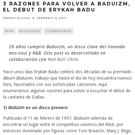
3 RAZONES PARA VOLVER A BADUIZM,
EL DEBUT DE ERYKAH BADU
FEBRERO 14, 2017
FREDDY OLGUÍN
BLOG
DESTACADOS
2 COMENTARIOS
20 años cumplió
Baduizm
, un disco clave del llamado
neo-soul y R&B. Este post es desarrollado en
colaboración con
Red Bull Chile
.
Hace unos días
Erykah Badu
celebró dos décadas de su premiado
álbum
Baduizm
, trabajo que hasta el día de hoy encuentra nuevos
fans, fascinados con sus sofisticadas canciones. Aquí
enumeramos algunas razones para volver a escuchar el debut de
la cantante de Dallas.
1)
Baduizm
es un disco pionero
Publicado el 11 de febrero de 1997,
Baduizm
además de
encontrar un lugar entre el competitivo universo del R&B, por
entonces dominado por figuras como Toni Braxton, Mary J. Blige,