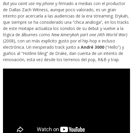
But you caint use my phone
y firmado a medias con el productor
de Dallas
Zach Witness
, aunque poco valorado, es un gran
intento por acercarla a las audiencias de la era streaming. Erykah,
que siempre se ha considerado una “chica análoga”, en los tracks
de este mixtape actualiza los sonidos de su debut y vuelve a la
lógica de álbumes como
New Amerykah part one (4th World War)
(2008), con un más explícito gusto por el hip-hop e incluso
electrónica. Un inesperado track junto a
André 3000
(“Hello”) y
guiños al “Hotline bling” de Drake, dan cuenta de un intento de
renovación, esta vez desde los terrenos del pop, R&B y trap.